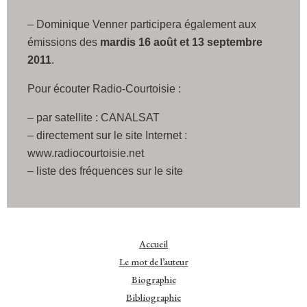
– Dominique Venner participera également aux
émissions des
mardis 16 août et 13 septembre
2011
.
Pour écouter Radio-Courtoisie :
– par satellite : CANALSAT
– directement sur le site Internet :
www.radiocourtoisie.net
– liste des fréquences sur le site
Accueil
Le mot de l’auteur
Biographie
Bibliographie