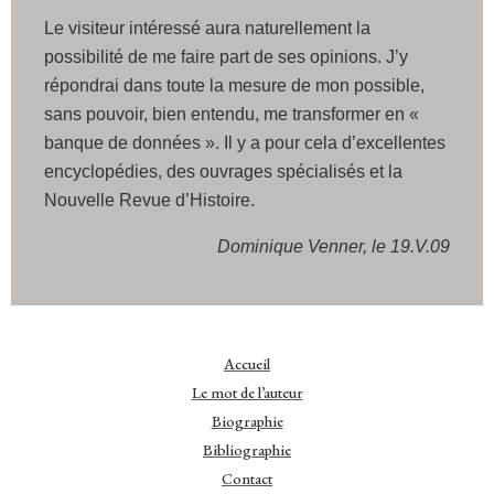
Le visiteur intéressé aura naturellement la
possibilité de me faire part de ses opinions. J’y
répondrai dans toute la mesure de mon possible,
sans pouvoir, bien entendu, me transformer en «
banque de données ». Il y a pour cela d’excellentes
encyclopédies, des ouvrages spécialisés et la
Nouvelle Revue d’Histoire.
Dominique Venner, le 19.V.09
Accueil
Le mot de l’auteur
Biographie
Bibliographie
Contact