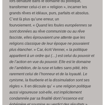
lors dénaturé dans le domaine du politique,
transformer celui-ci en « religion », incarner les
grands rêves et idéaux, purs, parfaits et absolus.
C’est là plus qu’une erreur, un
fourvoiement. «
Quand les foules européennes se
sont données au rêve communiste ou au rêve
fasciste, elles éprouvaient une attente que les
religions classique de leur époque ne pouvaient
plus étancher
. » Car, écrit Venner, «
la politique
appartient à un ordre qui (…) est celui du pouvoir et
de l’action en vue du pouvoir. Elle est le domaine
de l’ambition, de la ruse et luttes sans pitié, très
rarement celui de l’honneur et de la loyauté. Le
cynisme, la fourberie et la dissimulation sont ses
règles
». Il en découle qu’ «
une religion politique
aussi vigoureuse soit-elle, est implicitement
condamnée par sa finalité dont l’essence est
éphémère et soumise au verdict des résultats
».