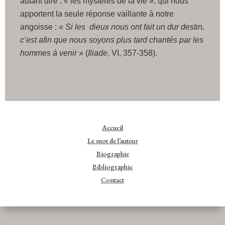
autant dire : « les mystères de la vie », qui nous
apportent la seule réponse vaillante à notre
angoisse : «
Si les dieux nous ont fait un dur destin,
c’est afin que nous soyons plus tard chantés par les
hommes à venir
» (
Iliade
, VI, 357-358).
Accueil
Le mot de l’auteur
Biographie
Bibliographie
Contact