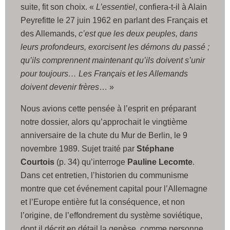
suite, fit son choix. «
L’essentiel
, confiera-t-il à Alain
Peyrefitte le 27 juin 1962 en parlant des Français et
des Allemands,
c’est que les deux peuples, dans
leurs profondeurs, exorcisent les démons du passé ;
qu’ils comprennent maintenant qu’ils doivent s’unir
pour toujours… Les Français et les Allemands
doivent devenir frères
… »
Nous avions cette pensée à l’esprit en préparant
notre dossier, alors qu’approchait le vingtième
anniversaire de la chute du Mur de Berlin, le 9
novembre 1989. Sujet traité par
Stéphane
Courtois
(p. 34) qu’interroge
Pauline Lecomte
.
Dans cet entretien, l’historien du communisme
montre que cet événement capital pour l’Allemagne
et l’Europe entière fut la conséquence, et non
l’origine, de l’effondrement du système soviétique,
dont il décrit en détail la genèse, comme personne