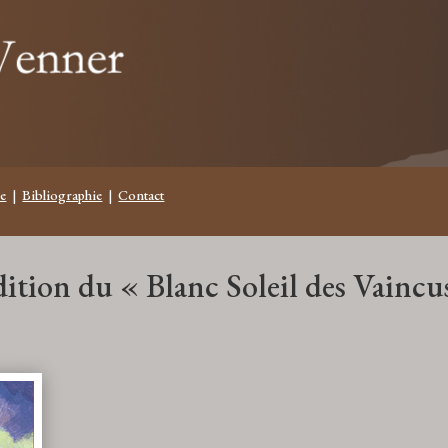
e
|
Bibliographie
|
Contact
édition du « Blanc Soleil des Vaincu