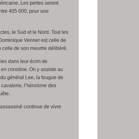
méricaine. Les pertes seront
ntre 405 000, pour une
tes, le Sud et le Nord. Tout les
te Dominique Venner est celle de
n celle de son meurtre délibéré.
ies dans leur écrin de
 en crinoline. On y assiste au
e du général Lee, la fougue de
 cavalerie, l’héroïsme des
uête.
assassiné continue de vivre