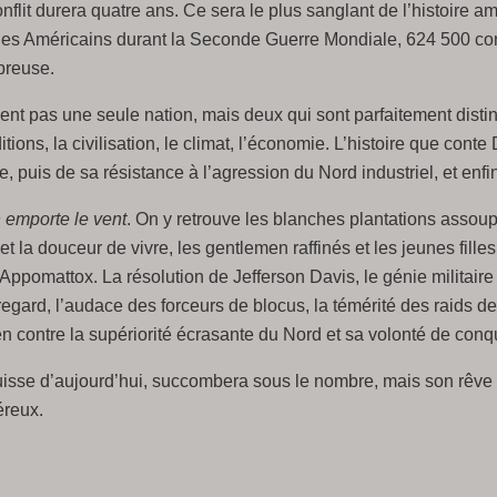
onflit durera quatre ans. Ce sera le plus sanglant de l’histoire a
s des Américains durant la Seconde Guerre Mondiale, 624 500 co
breuse.
nt pas une seule nation, mais deux qui sont parfaitement distinc
itions, la civilisation, le climat, l’économie. L’histoire que con
e, puis de sa résistance à l’agression du Nord industriel, et enfi
 emporte le vent
. On y retrouve les blanches plantations assoup
 la douceur de vivre, les gentlemen raffinés et les jeunes filles
 Appomattox. La résolution de Jefferson Davis, le génie militair
ard, l’audace des forceurs de blocus, la témérité des raids de
n contre la supériorité écrasante du Nord et sa volonté de conq
isse d’aujourd’hui, succombera sous le nombre, mais son rêve 
reux.