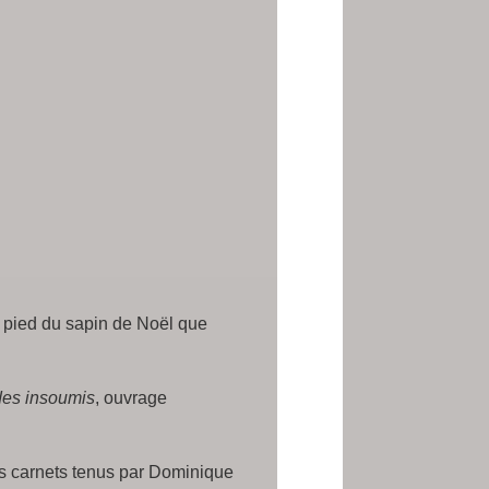
u pied du sapin de Noël que
 des insoumis
, ouvrage
des carnets tenus par Dominique