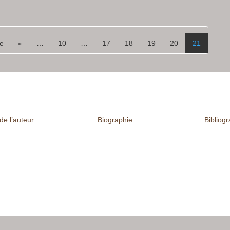
ge
«
…
10
…
17
18
19
20
21
de l’auteur
Biographie
Bibliog