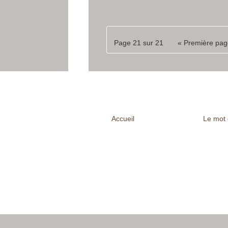
Page 21 sur 21
« Première pa
Accueil
Le mot 