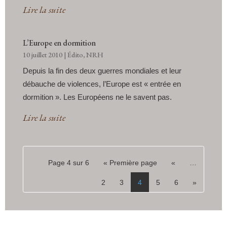
Lire la suite
L’Europe en dormition
10 juillet 2010
|
Édito
,
NRH
Depuis la fin des deux guerres mondiales et leur
débauche de violences, l’Europe est « entrée en
dormition ». Les Européens ne le savent pas.
Lire la suite
Page 4 sur 6
« Première page
«
…
2
3
4
5
6
»