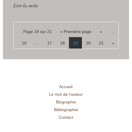
Lire la suite
Page 19 sur 21
« Première page
«
…
10
…
17
18
19
20
21
»
Accueil
Le mot de l’auteur
Biographie
Bibliographie
Contact